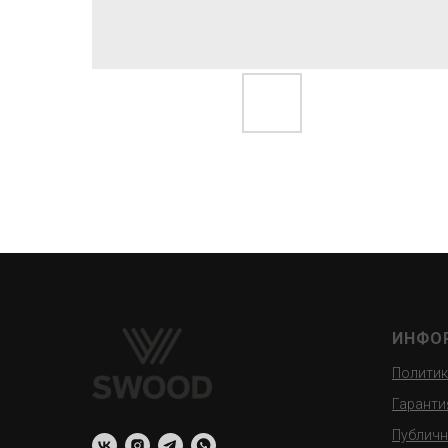
ИНФО
Политик
Гаранти
Публичн