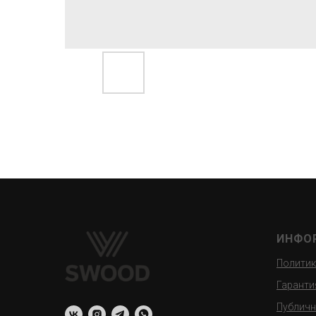
ИНФО
Политик
Гаранти
Публичн