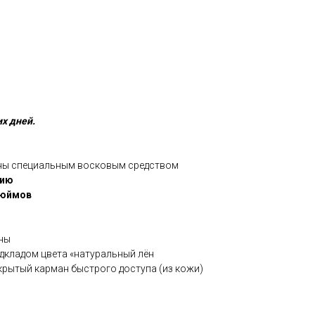
их дней.
аны специальным восковым средством
нию
дюймов
ены
подкладом цвета «натуральный лён
ткрытый карман быстрого доступа (из кожи)