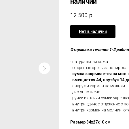
наличии
12 500
р.
Нет в наличии
Отправка в течение 1-2 рабоч
- натуральная кожа
- открытые срезы заполиров
-
сумка закрывается на мол
-
вмещается А4, ноутбук 14 
- снаружи карман на молнии
- дно уплотнено
- ручки и стенки сумки укрепл
- внутри единое отделение с 
- внутри карман на молнии, о
Размер 34х27х10 см