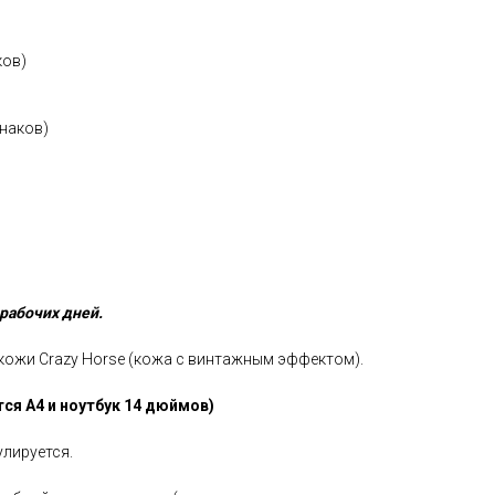
ков)
знаков)
 рабочих дней.
кожи Crazy Horse (кожа с винтажным эффектом).
ся А4 и ноутбук 14 дюймов)
улируется.