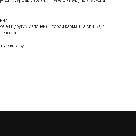
добный карман из кожи (предусмотрен для хранения
нии.
ючей и других мелочей). Второй карман на спинке, в
 телефон.
тную кнопку.