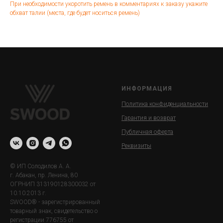
При необходимости укоротить ремень в комментариях к заказу укажите
обхват талии (места, где будет носиться ремень)
ИНФОРМАЦИЯ
Политика конфиденциальности
Гарантия и возврат
Публичная оферта
Реквизиты
© ИП Солодилов А. А.
г. Абакан, пр. Ленина, 80
ОГРНИП 313190128300032 от
10.10.2013 г.
SWOOD® - зарегистрированный
товарный знак, свидетельство о
регистрации 776755 от