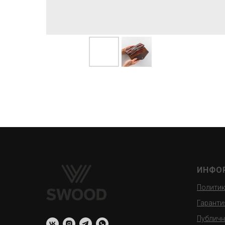
ИНФО
Политик
Гаранти
Публичн