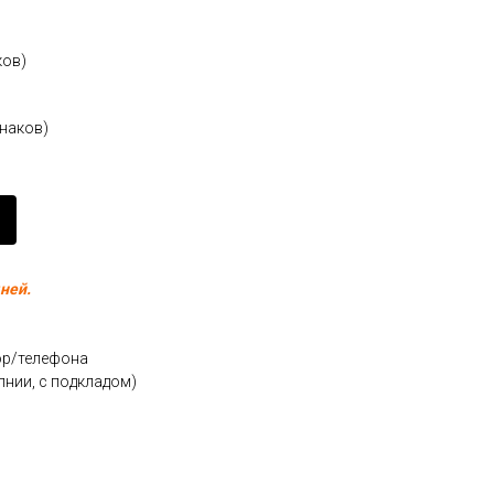
ков)
знаков)
ней.
юр/телефона
олнии, с подкладом)