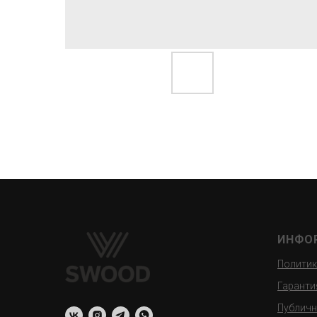
ИНФО
Политик
Гаранти
Публичн