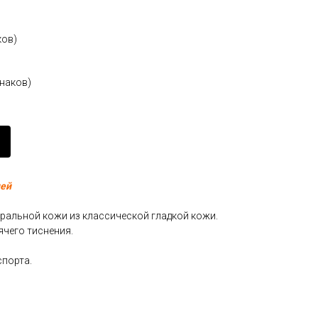
ков)
знаков)
ней
уральной кожи из классической гладкой кожи.
ячего тиснения.
спорта.