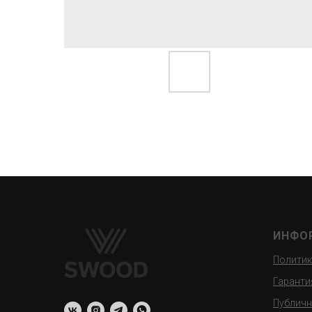
ИНФО
Политик
Гаранти
Публичн