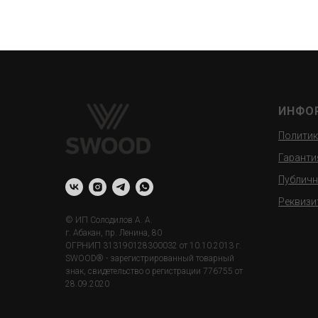
ИНФО
Политик
Гаранти
Публичн
Реквизи
© ИП Солодилов А. А.
г. Абакан, пр. Ленина, 80
ОГРНИП 313190128300032 от 10.10.2013 г.
SWOOD® - зарегистрированный товарный
знак, свидетельство о регистрации 776755 от
28.09.2020