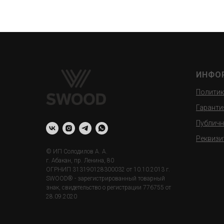
ИНФО
Политик
Гаранти
Публичн
Реквизи
© ИП Солодилов А. А.
г. Абакан, пр. Ленина, 80
ОГРНИП 313190128300032 от 10.10.2013 г.
SWOOD® - зарегистрированный товарный
знак, свидетельство о регистрации 776755 от
28.09.2020