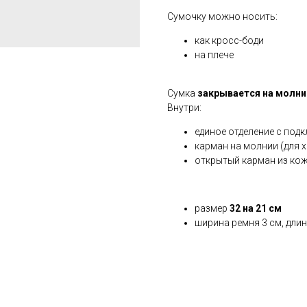
Сумочку можно носить:
как кросс-боди
на плече
Сумка
закрывается на молни
Внутри:
единое отделение с под
карман на молнии (для 
открытый карман из кож
размер
32 на 21 см
ширина ремня 3 см, дли