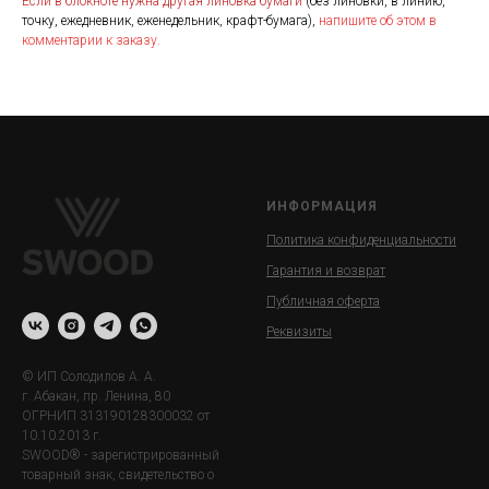
Если в блокноте нужна другая линовка бумаги
(без линовки, в линию,
точку, ежедневник, еженедельник, крафт-бумага),
напишите об этом в
комментарии к заказу.
ИНФОРМАЦИЯ
Политика конфиденциальности
Гарантия и возврат
Публичная оферта
Реквизиты
© ИП Солодилов А. А.
г. Абакан, пр. Ленина, 80
ОГРНИП 313190128300032 от
10.10.2013 г.
SWOOD® - зарегистрированный
товарный знак, свидетельство о