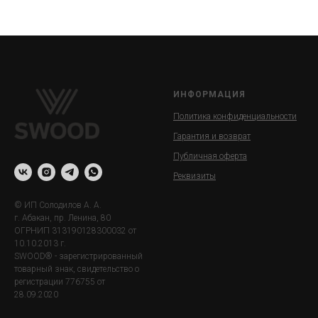
ИНФОРМАЦИЯ
Политика конфиденциальности
Гарантия и возврат
Публичная оферта
Реквизиты
© ИП Солодилов А. А.
г. Абакан, пр. Ленина, 80
ОГРНИП 313190128300032 от
10.10.2013 г.
SWOOD® - зарегистрированный
товарный знак, свидетельство о
регистрации 776755 от
28.09.2020